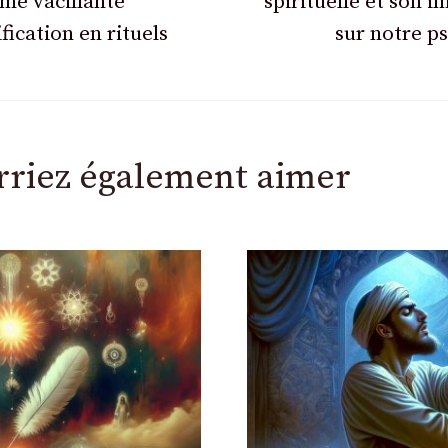
me vacillante
spirituelle et son i
ification en rituels
sur notre p
rriez également aimer