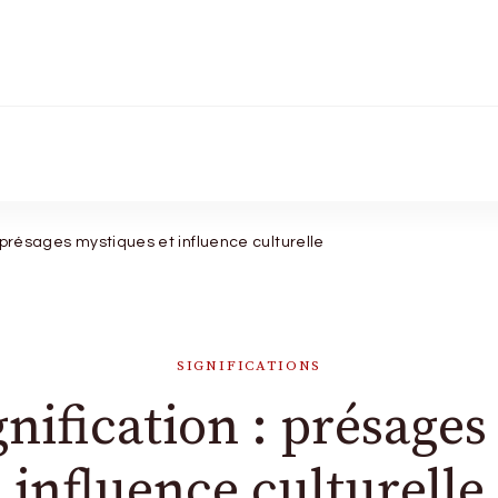
ue signe
 présages mystiques et influence culturelle
SIGNIFICATIONS
nification : présages
influence culturelle