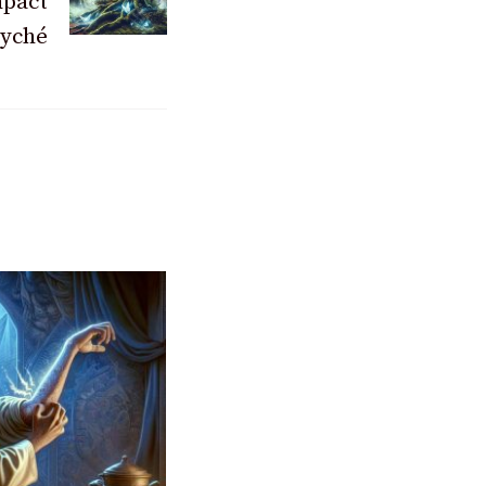
mpact
syché