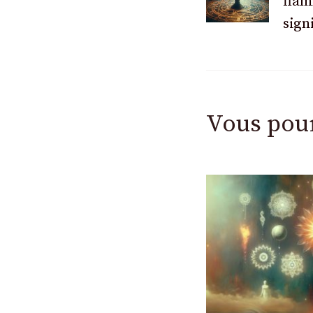
flam
des
sign
articles
Vous pou