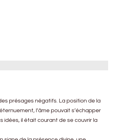
es présages négatifs. La position de la
un éternuement, l’âme pouvait s’échapper
idées, il était courant de se couvrir la
un signe de la présence divine, une