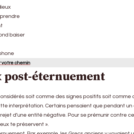
dieux
rprendre
nt
ond baiser
éphone
r votre chemin
ux post-éternuement
onsidérés soit comme des signes positifs soit comme d
 cette interprétation. Certains pensaient que pendant 
rejet d’une entité négative. Pour se prémunir contre ces 
ieux te préservent ».
’éternuement. Par exemple, les Grecs anciens y voyaient 