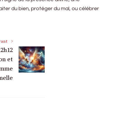
aiter du bien, protéger du mal, ou célébrer
vant
12h12
on et
lamme
melle