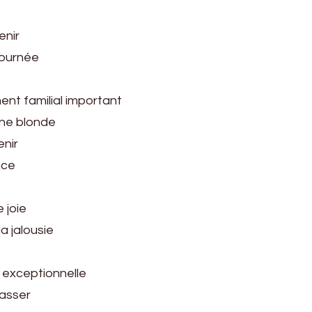
enir
journée
ent familial important
nne blonde
enir
nce
 joie
a jalousie
 exceptionnelle
rasser