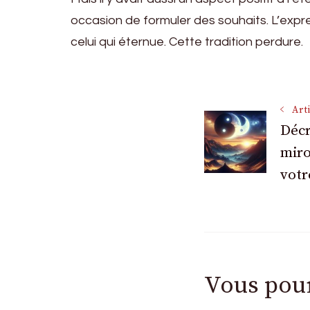
occasion de formuler des souhaits. L’expre
celui qui éternue. Cette tradition perdure.
Navigati
Art
Décr
des
miro
votr
articles
Vous pou