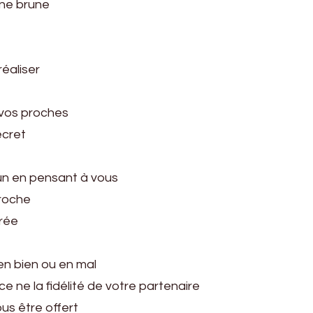
nne brune
réaliser
 vos proches
ecret
’un en pensant à vous
proche
vrée
n bien ou en mal
e ne la fidélité de votre partenaire
us être offert