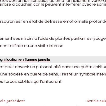
les personnes sensibles ou émotionnellement vulnérab
chambre à coucher, car ils peuvent interférer avec le s
orsqu’on est en état de détresse émotionnelle profonde
ent ses miroirs à l’aide de plantes purifiantes (sauge
nt difficile ou une visite intense.
ignification en flamme jumelle
et peut devenir un puissant allié dans une quête spirituelle
e société en quête de sens, il reste un symbole intempore
s forces subtiles qui l’entourent.
on
icle précédent
Article sui