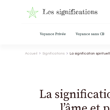
Les Significations
Découvrez le pouvoir caché derrière chaq
Voyance Privée
Voyance sans CB
Accueil
Significations
La signification spiritue
La significati
l’âme et 