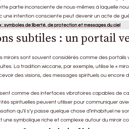
cette partie inconsciente de nous-mêmes à laquelle nou
 une intention consciente peut devenir un acte de guéri
ux : symboles de liberté, de protection et messages du ciel
s subtiles : un portail ver
 les miroirs sont souvent considérés comme des portai
ltes. La tradition wiccane, par exemple, utilise le « miro
cevoir des visions, des messages spirituels ou encore 
ssent comme des interfaces vibratoires capables de capt
ntités spirituelles peuvent utiliser pour communiquer av
ensation qu’il s’y passe quelque chose d’inhabituel ne 
 une symbolique riche et complexe autour du miroir c