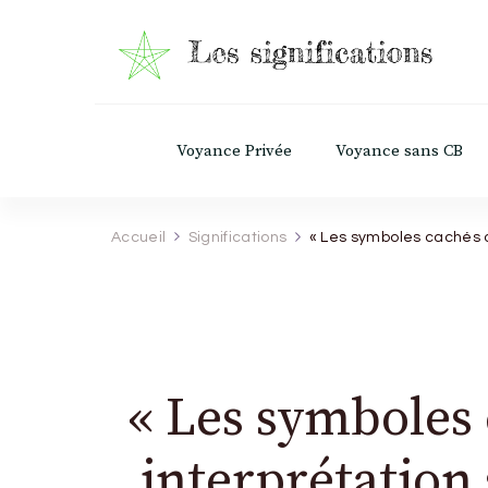
Les Significations
Découvrez le pouvoir caché derrière chaq
Voyance Privée
Voyance sans CB
Accueil
Significations
« Les symboles cachés de
« Les symboles 
interprétation 