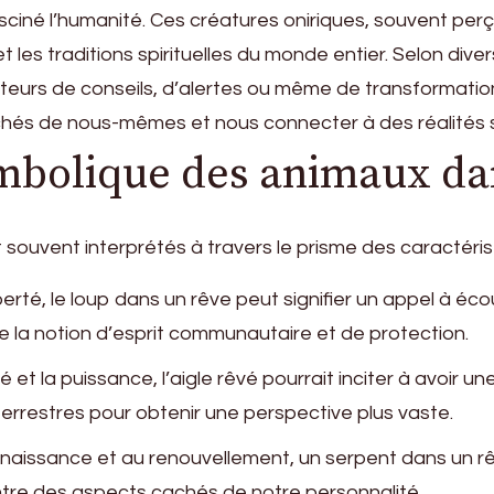
sciné l’humanité. Ces créatures oniriques, souvent p
 les traditions spirituelles du monde entier. Selon div
teurs de conseils, d’alertes ou même de transformati
chés de nous-mêmes et nous connecter à des réalités 
ymbolique des animaux da
ouvent interprétés à travers le prisme des caractérist
berté, le loup dans un rêve peut signifier un appel à écou
e la notion d’esprit communautaire et de protection.
t la puissance, l’aigle rêvé pourrait inciter à avoir une
errestres pour obtenir une perspective plus vaste.
naissance et au renouvellement, un serpent dans un r
ntre des aspects cachés de notre personnalité.