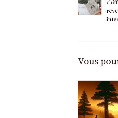
des
chif
rêve
articles
inte
Vous pou