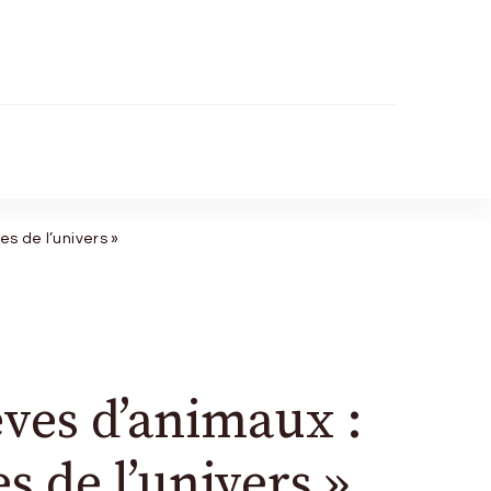
s de l’univers »
êves d’animaux :
s de l’univers »