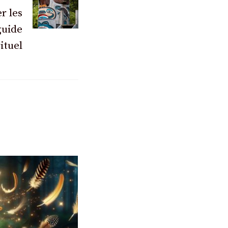
r les
guide
ituel