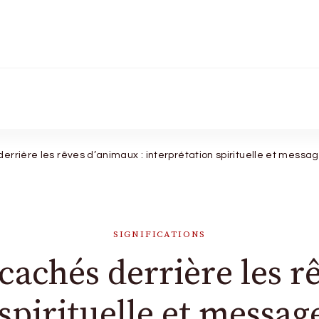
ue signe
rrière les rêves d’animaux : interprétation spirituelle et message
SIGNIFICATIONS
cachés derrière les r
spirituelle et message