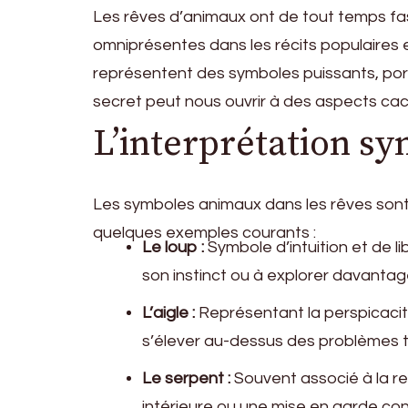
Les rêves d’animaux ont de tout temps fa
omniprésentes dans les récits populaires et
représentent des symboles puissants, por
secret peut nous ouvrir à des aspects ca
L’interprétation s
Les symboles animaux dans les rêves sont s
quelques exemples courants :
Le loup :
Symbole d’intuition et de li
son instinct ou à explorer davantag
L’aigle :
Représentant la perspicacité e
s’élever au-dessus des problèmes t
Le serpent :
Souvent associé à la re
intérieure ou une mise en garde co