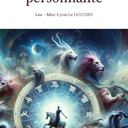
Lea
Mise À Jour Le
15/12/2023