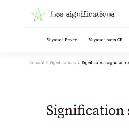
Les Significations
Découvrez le pouvoir caché derrière chaq
Voyance Privée
Voyance sans CB
Accueil
Significations
Signification signe astr
Signification